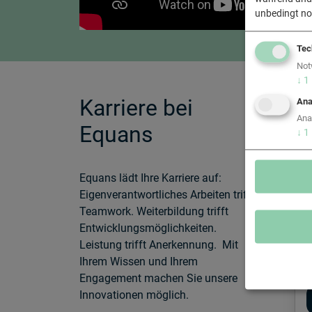
unbedingt no
Tec
Not
↓
1
Karriere bei
Ana
Ana
Equans
↓
1
Equans lädt Ihre Karriere auf:
Eigenverantwortliches Arbeiten trifft
Teamwork. Weiterbildung trifft
Entwicklungsmöglichkeiten.
Leistung trifft Anerkennung. Mit
Ihrem Wissen und Ihrem
Engagement machen Sie unsere
Innovationen möglich.