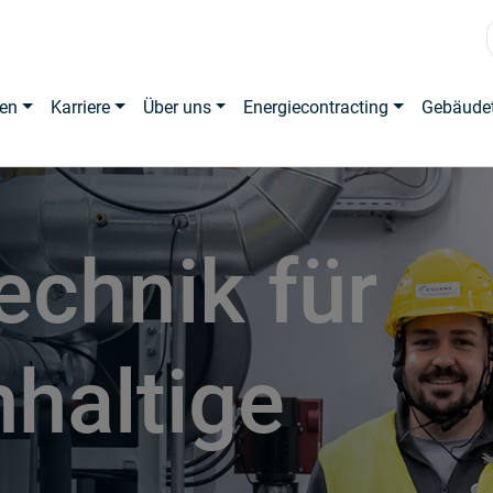
en
Karriere
Über uns
Energiecontracting
Gebäude
echnik für
hhaltige