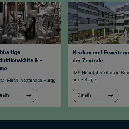
hhaltige
Neubau und Erweiteru
duktionskälte & -
der Zentrale
rme
IMS Nanofabrication in Bru
am Gebirge
tal Milch in Stainach-Pürgg
tails
Details