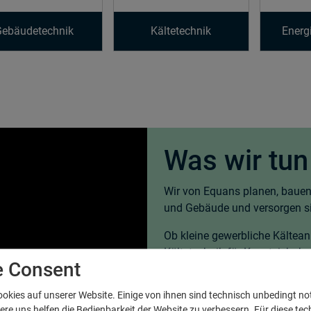
Gebäudetechnik
Kältetechnik
Energ
Was wir tun
Wir von Equans planen, bauen
und Gebäude und versorgen si
Ob kleine gewerbliche Kältean
Kältetechnik für Kunsteisba
e Consent
– seit 75 Jahren streben wir 
Arbeitsumgebung und funktion
ookies auf unserer Website. Einige von ihnen sind technisch unbedingt n
e uns helfen die Bedienbarkeit der Website zu verbessern. Für diese tec