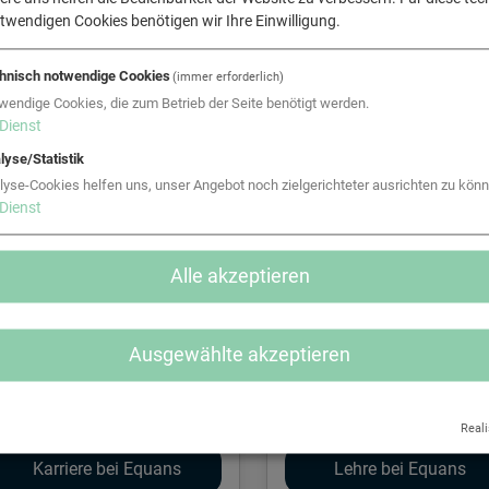
Unser Ansatz dabei: „Alles aus
twendigen Cookies benötigen wir Ihre Einwilligung.
Leistungen und Services der B
Bauleistungen und Energie.
hnisch notwendige Cookies
(immer erforderlich)
wendige Cookies, die zum Betrieb der Seite benötigt werden.
Dienst
lyse/Statistik
lyse-Cookies helfen uns, unser Angebot noch zielgerichteter ausrichten zu könn
Dienst
Alle akzeptieren
Ausgewählte akzeptieren
Reali
Karriere bei Equans
Lehre bei Equans