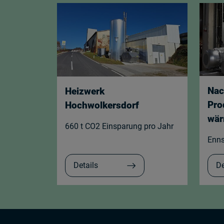
Nac
Heizwerk
Pro
Hochwolkersdorf
wä
660 t CO2 Einsparung pro Jahr
Enns
Details
De