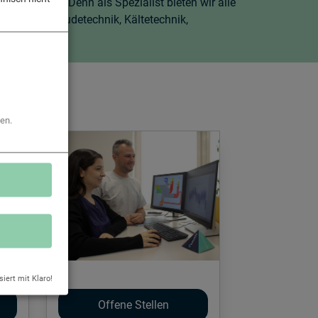
 einer Hand“. Denn als Spezialist bieten wir alle
ereiche Gebäudetechnik, Kältetechnik,
en.
siert mit Klaro!
Offene Stellen