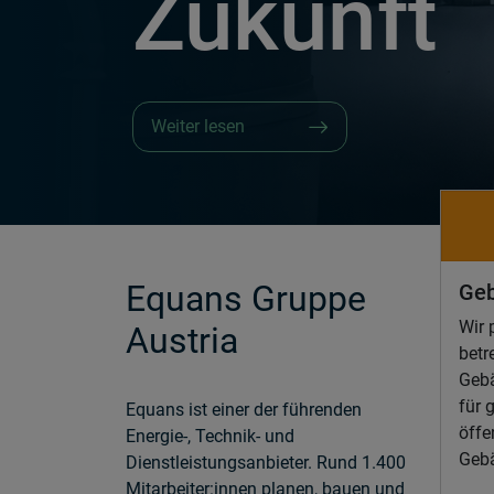
Zukunft
Weiter lesen
Equans Gruppe
Geb
Wir 
Austria
betr
Geb
für 
Equans ist einer der führenden
öffe
Energie-, Technik- und
Geb
Dienstleistungsanbieter. Rund 1.400
Mitarbeiter:innen planen, bauen und