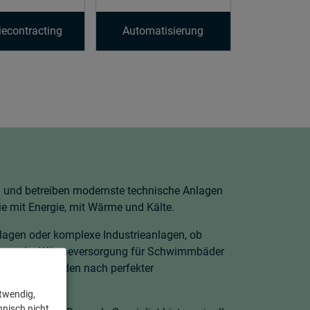
iecontracting
Automatisierung
 und betreiben modernste technische Anlagen
e mit Energie, mit Wärme und Kälte.
lagen oder komplexe Industrieanlagen, ob
hnen oder Wärmeversorgung für Schwimmbäder
für unsere Kunden nach perfekter
aler Technik.
otwendig,
hnisch nicht