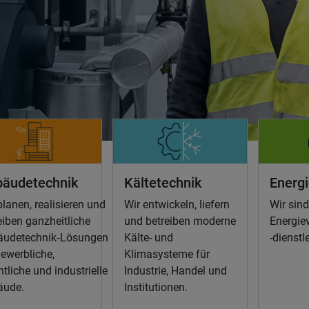
äudetechnik
Kältetechnik
Energi
planen, realisieren und
Wir entwickeln, liefern
Wir sind
eiben ganzheitliche
und betreiben moderne
Energie
äudetechnik‑Lösungen
Kälte- und
-dienstl
gewerbliche,
Klimasysteme für
ntliche und industrielle
Industrie, Handel und
äude.
Institutionen.