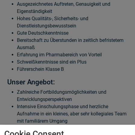
Ausgezeichnetes Auftreten, Genauigkeit und
Eigenständigkeit
Hohes Qualitäts-, Sicherheits- und
Dienstleistungsbewusstsein
Gute Deutschkenntnisse
Bereitschaft zu Überstunden in zeitlich befristetem
Ausmaß
Erfahrung im Pharmabereich von Vorteil
Schweißkenntnisse sind ein Plus
Führerschein Klasse B
Unser Angebot:
Zahlreiche Fortbildungsmöglichkeiten und
Entwicklungsperspektiven
Intensive Einschulungsphase und herzliche
Aufnahme in ein kleines, aber sehr kollegiales Team
mit familiärem Umgang
Abwechslungsreiche Aufgaben und eigenständiges
Cookie Consent