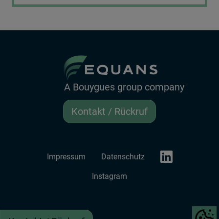
A Bouygues group company
Kontakt / Rückruf
LinkedIn EQUANS
Impressum
Datenschutz
Instagram
Show co