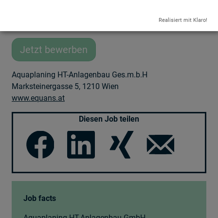
Wir freuen uns auf Ihre
Bewerbung!
Realisiert mit Klaro!
Jetzt bewerben
Aquaplaning HT-Anlagenbau Ges.m.b.H
Marksteinergasse 5, 1210 Wien
www.equans.at
Diesen Job teilen
Job facts
Aquaplaning HT-Anlagenbau GmbH