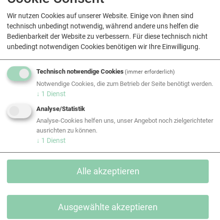
Arbeiten
Teil eines beständigen und sehr erfolgreichen
Wir nutzen Cookies auf unserer Website. Einige von ihnen sind
Unternehmens in Österreich
technisch unbedingt notwendig, während andere uns helfen die
Sehr gute öffentliche Anbindung (S-Bahn-Station
Bedienbarkeit der Website zu verbessern. Für diese technisch nicht
unbedingt notwendigen Cookies benötigen wir Ihre Einwilligung.
"Strebersdorf")
Attraktive Rahmenbedingungen mit Lohn nach
KV Metallgewerbe: ab € 2.885,37 brutto/Monat
Technisch notwendige Cookies
(immer erforderlich)
(Vollzeit) und zusätzlich variable Lohnbestandteile
Notwendige Cookies, die zum Betrieb der Seite benötigt werden.
↓
1
Dienst
und Zulagen
Bei entsprechend höherer Qualifikation und/oder
Analyse/Statistik
Erfahrung besteht selbstverständlich
Analyse-Cookies helfen uns, unser Angebot noch zielgerichteter
die Bereitschaft zur Überzahlung
ausrichten zu können.
↓
1
Dienst
Attraktive Benefits und tolle Mitarbeitenden-Events
Wollen auch Sie in einem innovativen Team
Alle akzeptieren
mitgestalten?
Haben wir Ihr Interesse wecken können? Dann laden Sie
direkt hier Ihre aussagekräftigen Bewerbungsunterlagen
Ausgewählte akzeptieren
hoch.