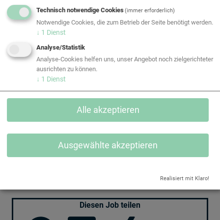
Unternehmenskultur geprägt von Kollegialität und
Technisch notwendige Cookies
(immer erforderlich)
Teamspirit
Notwendige Cookies, die zum Betrieb der Seite benötigt werden.
↓
1
Dienst
Wollen auch Sie in einem innovativen Team
Analyse/Statistik
mitgestalten?
Analyse-Cookies helfen uns, unser Angebot noch zielgerichteter
Dann laden Sie direkt hier Ihre aussagekräftigen
ausrichten zu können.
Bewerbungsunterlagen hoch.
↓
1
Dienst
Wir freuen uns auf Ihre
Bewerbung!
Alle akzeptieren
Jetzt bewerben
Ausgewählte akzeptieren
EQUANS Construction GmbH
Leberstraße 120, 1110 Wien
Realisiert mit Klaro!
www.equans.at
Diesen Job teilen