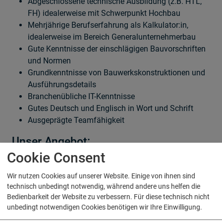
Abgeschlossene technische Ausbildung (z.B. HTL,
FH) idealerweise mit Schwerpunkt Hochbau
Mehrjährige Berufserfahrung als Kalkulator:in,
idealerweise im Bereich Generalunternehmerbau
Gute Kenntnisse der einschlägigen Bauvorschriften
und Normen
Grundkenntnisse von Bauwerkskonstruktionen und
Ausführungsdetails
Branchenübliche IT-Kenntnisse
Gutes Deutsch und Englisch in Wort und Schrift
Ausgeprägte Teamfähigkeit
Unser Angebot:
Cookie Consent
Umfassende Einarbeitung & spannende Projekte
Laufende Weiterbildungsmöglichkeiten
Wir nutzen Cookies auf unserer Website. Einige von ihnen sind
Bruttojahresgehalt ab EUR 95.000,-
technisch unbedingt notwendig, während andere uns helfen die
Firmen KFZ
Bedienbarkeit der Website zu verbessern. Für diese technisch nicht
Aufstiegsmöglichkeiten
unbedingt notwendigen Cookies benötigen wir Ihre Einwilligung.
Attraktive Sozialleistungen sowie eine einzigartige