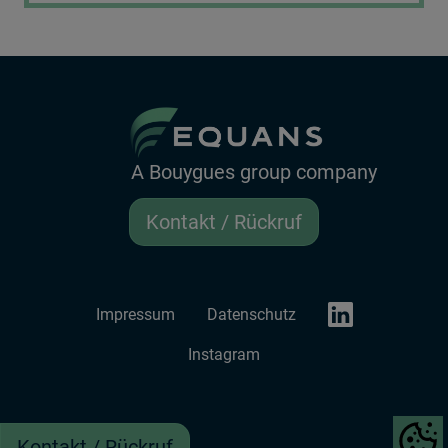
A Bouygues group company
Kontakt / Rückruf
LinkedIn EQUANS
Impressum
Datenschutz
Instagram
Show co
Kontakt / Rückruf