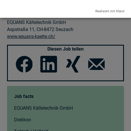
Moserstrasse 21, CH-3421 Lyssach (bei Bern)
www.equans-kaelte.ch/
Realisiert mit Klaro!
EQUANS Kältetechnik GmbH
Aspstraße 11, CH-8472 Seuzach
www.equans-kaelte.ch/
Diesen Job teilen
Job facts
EQUANS Kältetechnik GmbH
Dietikon