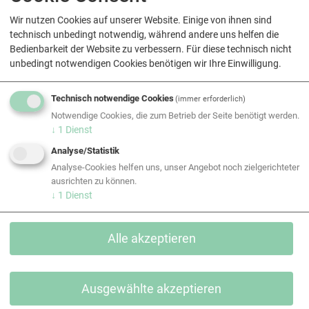
für private Nutzung
Wir nutzen Cookies auf unserer Website. Einige von ihnen sind
Eine einzigartige Unternehmenskultur, geprägt von
technisch unbedingt notwendig, während andere uns helfen die
Kollegialität und Teamspirit
Bedienbarkeit der Website zu verbessern. Für diese technisch nicht
unbedingt notwendigen Cookies benötigen wir Ihre Einwilligung.
Wollen auch Sie in einem innovativen Team
mitgestalten?
Technisch notwendige Cookies
(immer erforderlich)
Dann laden Sie direkt hier Ihre aussagekräftigen
Notwendige Cookies, die zum Betrieb der Seite benötigt werden.
Bewerbungsunterlagen hoch.
↓
1
Dienst
Wir freuen uns auf Ihre
Bewerbung!
Analyse/Statistik
Analyse-Cookies helfen uns, unser Angebot noch zielgerichteter
ausrichten zu können.
↓
1
Dienst
Jetzt bewerben
Alle akzeptieren
EQUANS Kältetechnik GmbH
Lagerstrasse 8, CH-8953 Dietikon (bei Zürich)
www.equans-kaelte.ch/
Ausgewählte akzeptieren
EQUANS Kältetechnik GmbH