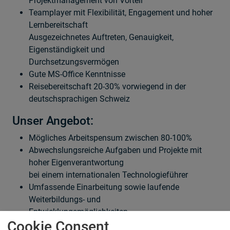
Projektmanagement von Vorteil
Teamplayer mit Flexibilität, Engagement und hoher
Lernbereitschaft
Ausgezeichnetes Auftreten, Genauigkeit,
Eigenständigkeit und
Durchsetzungsvermögen
Gute MS-Office Kenntnisse
Reisebereitschaft 20-30% vorwiegend in der
deutschsprachigen Schweiz
Unser Angebot:
Mögliches Arbeitspensum zwischen 80-100%
Abwechslungsreiche Aufgaben und Projekte mit
hoher Eigenverantwortung
bei einem internationalen Technologieführer
Umfassende Einarbeitung sowie laufende
Weiterbildungs- und
Entwicklungsmöglichkeiten
Cookie Consent
Attraktive Sozialleistungen, Firmenfahrzeug auch