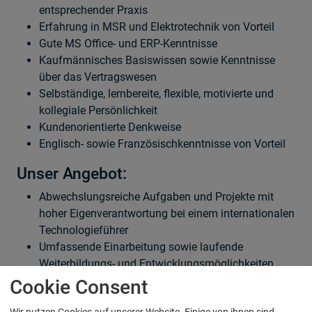
entsprechender Praxis
Erfahrung in MSR und Elektrotechnik von Vorteil
Gute MS Office- und ERP-Kenntnisse
Kaufmännisches Basiswissen sowie Kenntnisse
über das Vertragswesen
Selbständige, lernbereite, flexible, motivierte und
kollegiale Persönlichkeit
Kundenorientierte Denkweise
Englisch- sowie Französischkenntnisse von Vorteil
Unser Angebot:
Abwechslungsreiche Aufgaben und Projekte mit
hoher Eigenverantwortung bei einem internationalen
Technologieführer
Umfassende Einarbeitung sowie laufende
Weiterbildungs- und Entwicklungsmöglichkeiten
Attraktive Sozialleistungen, überobligatorische BVG
Cookie Consent
Eine einzigartige Unternehmenskultur, geprägt von