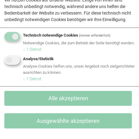
Wir nutzen Cookies auf unserer Website. Einige von ihnen sind
Kollegialität und Teamspirit
technisch unbedingt notwendig, während andere uns helfen die
Wollen auch Sie in einem innovativen Team
Bedienbarkeit der Website zu verbessern. Für diese technisch nicht
unbedingt notwendigen Cookies benötigen wir Ihre Einwilligung.
mitgestalten?
Dann laden Sie direkt hier Ihre aussagekräftigen
Bewerbungsunterlagen hoch.
Technisch notwendige Cookies
(immer erforderlich)
Wir freuen uns auf Ihre
Bewerbung!
Notwendige Cookies, die zum Betrieb der Seite benötigt werden.
↓
1
Dienst
Analyse/Statistik
Analyse-Cookies helfen uns, unser Angebot noch zielgerichteter
ausrichten zu können.
Jetzt bewerben
↓
1
Dienst
EQUANS Kältetechnik GmbH
Lagerstrasse 8, CH-8953 Dietikon (bei Zürich)
Alle akzeptieren
www.equans-kaelte.ch/
EQUANS Kältetechnik GmbH
Ausgewählte akzeptieren
Moserstrasse 21, CH-3421 Lyssach (bei Bern)
www.equans-kaelte.ch/