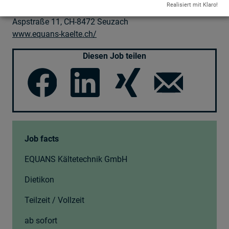
Realisiert mit Klaro!
EQUANS Kältetechnik GmbH
Aspstraße 11, CH-8472 Seuzach
www.equans-kaelte.ch/
Diesen Job teilen
Job facts
EQUANS Kältetechnik GmbH
Dietikon
Teilzeit / Vollzeit
ab sofort