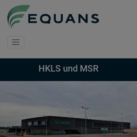
Skip to main content
HKLS und MSR