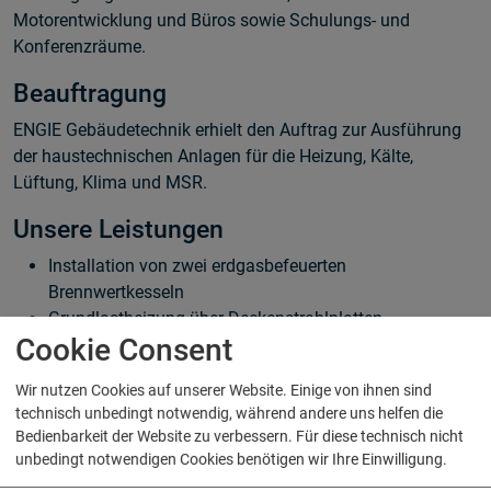
Motorentwicklung und Büros sowie Schulungs- und
Konferenzräume.
Beauftragung
ENGIE Gebäudetechnik erhielt den Auftrag zur Ausführung
der haustechnischen Anlagen für die Heizung, Kälte,
Lüftung, Klima und MSR.
Unsere Leistungen
Installation von zwei erdgasbefeuerten
Brennwertkesseln
Grundlastheizung über Deckenstrahlplatten,
Cookie Consent
Fußbodenheizung, Unter- flurkonvektoren und
Radiatoren
Wir nutzen Cookies auf unserer Website. Einige von ihnen sind
Kälteversorgung über einen luftgekühlten
technisch unbedingt notwendig, während andere uns helfen die
Kaltwassersatz, Kühlbalken, Kühldecken und eine
Bedienbarkeit der Website zu verbessern. Für diese technisch nicht
Splitklimaanlage
unbedingt notwendigen Cookies benötigen wir Ihre Einwilligung.
Einbau von diversen Luftaufbereitungsanlagen, welche