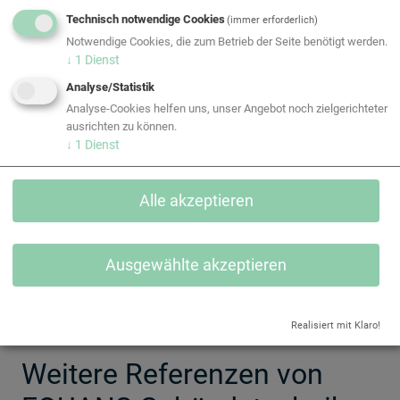
mit Luftfilter, Wärmerückgewinnung, Heizung und
Technisch notwendige Cookies
(immer erforderlich)
Kühlung ausgestattet sind
Notwendige Cookies, die zum Betrieb der Seite benötigt werden.
↓
1
Dienst
Vorteile für den Kunden
Analyse/Statistik
Gesamte HKLS-Ausführung aus einer Hand
Analyse-Cookies helfen uns, unser Angebot noch zielgerichteter
Einsatz modernster Technik
ausrichten zu können.
Heizung und Kühlung nach Maß für verschiedenste
↓
1
Dienst
Anforderungen
Höchste Energieeffizienz bei komfortabler
Alle akzeptieren
Raumtemperierung
Ausgewählte akzeptieren
Realisiert mit Klaro!
Weitere Referenzen von