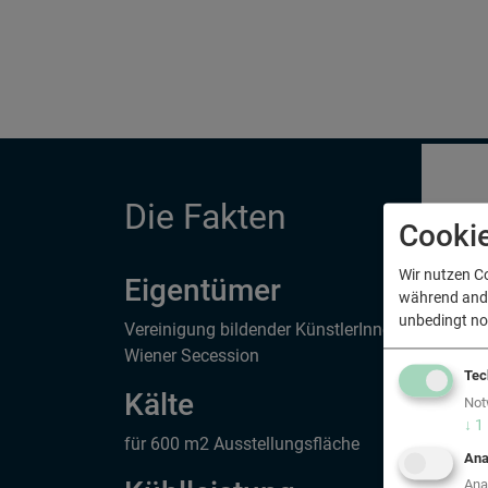
Die Fakten
Cooki
Wir nutzen C
Eigentümer
während ander
unbedingt no
Vereinigung bildender KünstlerInnen
D
Wiener Secession
g
Tec
m
Kälte
Not
a
↓
1
E
für 600 m2 Ausstellungsfläche
A
Ana
Ana