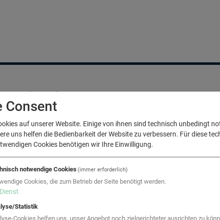
Beschreibung
e Consent
ookies auf unserer Website. Einige von ihnen sind technisch unbedingt n
Aufgabenstellung
e uns helfen die Bedienbarkeit der Website zu verbessern. Für diese tec
twendigen Cookies benötigen wir Ihre Einwilligung.
ie bestehende Kälteversorgungsanlage für die große Ausstellungs
ekommen. Die Wartungskosten für die Kältemaschine steigen stän
hnisch notwendige Cookies
(immer erforderlich)
ehr dem Stand der Technik. Zudem sind die Besucher-Sanitäranl
wendige Cookies, die zum Betrieb der Seite benötigt werden.
uch die Regelung sowie der Heizungs- schaltschrank entsprechen
Dienst
igentümer hat daher nach einer wirtschaftlichen Lösung für di
nlagen gesucht.
lyse/Statistik
lyse-Cookies helfen uns, unser Angebot noch zielgerichteter ausrichten zu könn