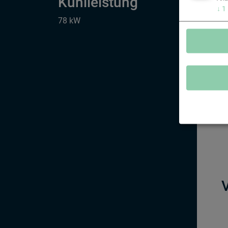
Kühlleistung
↓
1
78 kW
A
d
u
K
V