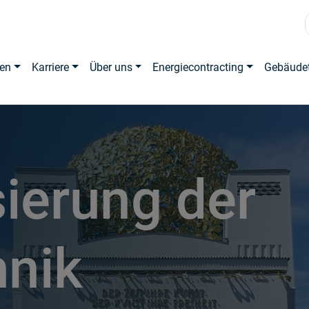
en
Karriere
Über uns
Energiecontracting
Gebäude
ierung der
nik