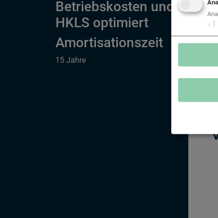
Betriebskosten und
Ana
u
Ana
HKLS optimiert
↓
1
Amortisationszeit
15 Jahre
V