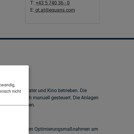
T:
+43 5 740 36 - 0
E:
gt.at@equans.com
otwendig,
selnd als Theater und Kino betrieben. Die
hnisch nicht
raltet und noch manuell gesteuert. Die Anlagen
 gebracht werden.
t, die ge- planten Optimierungsmaßnahmen am