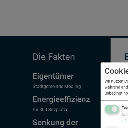
Die Fakten
Cooki
Eigentümer
Wir nutzen C
Stadtgemeinde Mödling
D
während ander
R
unbedingt no
Energieeffizienz
s
Tec
für 304 Sitzplätze
Not
Senkung der
↓
1
D