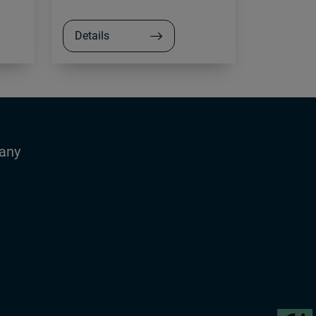
Details
any
a