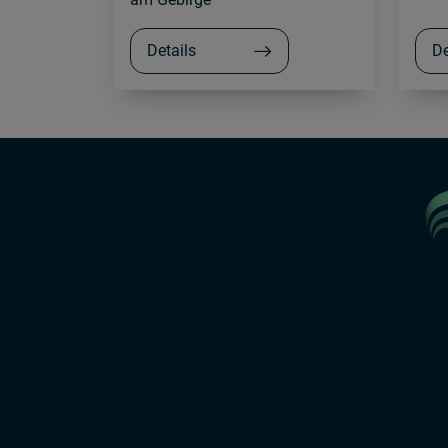
Details
De