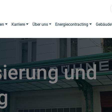
en
Karriere
Über uns
Energiecontracting
Gebäude
ierung und
g