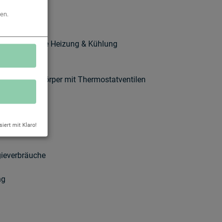
en.
ereitung sowie Heizung & Kühlung
ng der Heizkörper mit Thermostatventilen
siert mit Klaro!
gieverbräuche
ng