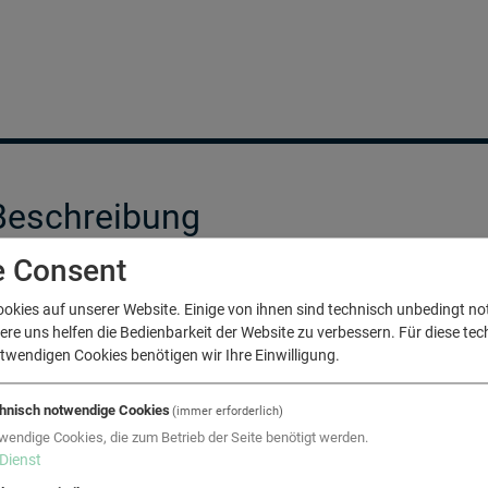
Beschreibung
e Consent
Aufgabenstellung
ookies auf unserer Website. Einige von ihnen sind technisch unbedingt n
as im Jugendstil errichtete Stadttheater wurde seit 1912 abwech
e uns helfen die Bedienbarkeit der Website zu verbessern. Für diese tec
egelungstechnik für Lüftung, Heizung und Klimatisierung war ve
twendigen Cookies benötigen wir Ihre Einwilligung.
ollten komplett saniert und auf den neuesten Stand der Technik
hnisch notwendige Cookies
(immer erforderlich)
Beauftragung
wendige Cookies, die zum Betrieb der Seite benötigt werden.
Dienst
ie ENGIE Gebäudetechnik GmbH wurde als Bestbieter beauftrag