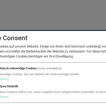
e Consent
Beschreibung
ookies auf unserer Website. Einige von ihnen sind technisch unbedingt n
e uns helfen die Bedienbarkeit der Website zu verbessern. Für diese tec
twendigen Cookies benötigen wir Ihre Einwilligung.
Aufgabenstellung
hnisch notwendige Cookies
(immer erforderlich)
lowserve (Austria) GmbH, ein führender Hersteller im Bereich P
wendige Cookies, die zum Betrieb der Seite benötigt werden.
ienstleister für Stromerzeuger in der Öl- und Gasindustrie, plant
Dienst
okus standen dabei Kosteneinsparungen beim Strom- und Fern
lyse/Statistik
Beauftragung
lyse-Cookies helfen uns, unser Angebot noch zielgerichteter ausrichten zu könn
Dienst
ie EQUANS Gebäudetechnik konnte mit dem besten Konzept überz