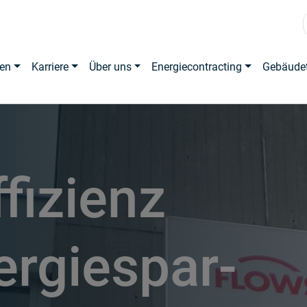
en
Karriere
Über uns
Energiecontracting
Gebäude
fizienz
ergiespar-