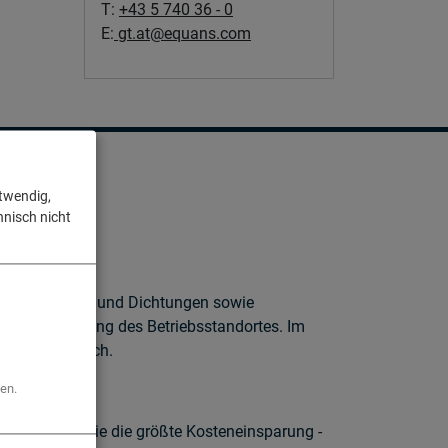
T:
+43 5 740 36 - 0
E:
gt.at@equans.com
otwendig,
hnisch nicht
umpen, Ventile, und Dichtungen sowie
e die Optimierung des Betriebsstandortes. Im
wärmeverbrauch.
en.
eugen, da sie die größte Kosteneinsparung -