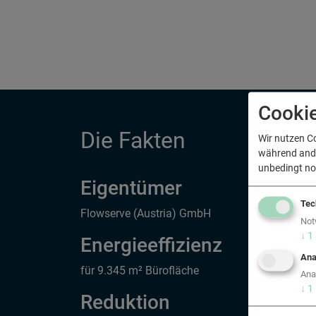
Cooki
Die Fakten
Wir nutzen C
während ander
unbedingt no
Eigentümer
Tec
Flowserve (Austria) GmbH
F
Not
D
↓
1
Energieeffizienz
F
Ana
für 9.345 m² Bürofläche
Ana
↓
1
Reduktion
D