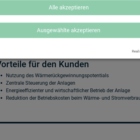
7 % vom aktuellen Energieverbrauch - auf Basis eines Energiespa
Alle akzeptieren
Unsere Leistungen
Lichtumstellung auf LED in der Halle und den Büroräumlichk
Ausgewählte akzeptieren
Dämmung der Fundamentplatte im Nebengebäude
Implementierung einer selbstadaptiven Steuerung
Generierung diverser Heizzonen in der Fertigungshalle
Reali
orteile für den Kunden
Nutzung des Wärmerückgewinnungspotentials
Zentrale Steuerung der Anlagen
Energieeffizienter und wirtschaftlicher Betrieb der Anlage
Reduktion der Betriebskosten beim Wärme- und Stromverbra