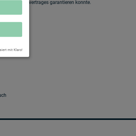
r-Contractingvertrages garantieren konnte.
eiten
siert mit Klaro!
uch