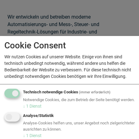
Wir entwickeln und betreiben moderne
Automatisierungs‑ und Mess‑, Steuer‑ und
Regeltechnik‑Lösungen für Industrie- und
Gebäudebetriebe. Unsere Systeme sorgen für sichere
Cookie Consent
Prozesse, optimale Energieeffizienz und einfache
Integration in bestehende IT‑/OT‑Landschaften. Von
Wir nutzen Cookies auf unserer Website. Einige von ihnen sind
projektierter Steuerungstechnik über Sensorik und
technisch unbedingt notwendig, während andere uns helfen die
Visualisierung bis zu Service & Fernwartung — wir liefern
Bedienbarkeit der Website zu verbessern. Für diese technisch nicht
zuverlässige Lösungen, die Betrieb und Kosten
unbedingt notwendigen Cookies benötigen wir Ihre Einwilligung.
nachhaltig verbessern.
Technisch notwendige Cookies
(immer erforderlich)
Notwendige Cookies, die zum Betrieb der Seite benötigt werden.
↓
1
Dienst
Analyse/Statistik
Analyse-Cookies helfen uns, unser Angebot noch zielgerichteter
ausrichten zu können.
↓
1
Dienst