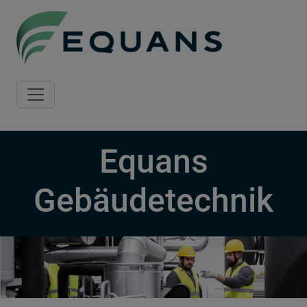
Skip to main content
Equans
Gebäudetechnik