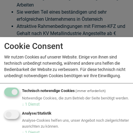
Arbeiten
Sie werden Teil eines beständigen und sehr
erfolgreichen Unternehmens in Österreich
Attraktive Rahmenbedingungen mit Firmen-KFZ und
Gehalt nach KV Metallindustrie Angestellte ab €
5.000 brutto/Monat (Vollzeit)
Cookie Consent
Bei entsprechend höherer Qualifikation und/oder
Erfahrung besteht selbstverständlich die
Wir nutzen Cookies auf unserer Website. Einige von ihnen sind
Bereitschaft zur Überzahlung
technisch unbedingt notwendig, während andere uns helfen die
Attraktive Benefits und Mitarbeitenden-Events
Bedienbarkeit der Website zu verbessern. Für diese technisch nicht
unbedingt notwendigen Cookies benötigen wir Ihre Einwilligung.
Wollen auch Sie in einem innovativen Team
mitgestalten?
Technisch notwendige Cookies
(immer erforderlich)
Haben wir Ihr Interesse wecken können? Dann laden Sie
Notwendige Cookies, die zum Betrieb der Seite benötigt werden.
direkt hier Ihre aussagekräftigen Bewerbungsunterlagen
↓
1
Dienst
hoch.
Analyse/Statistik
Wir freuen uns auf Ihre
Bewerbung!
Analyse-Cookies helfen uns, unser Angebot noch zielgerichteter
ausrichten zu können.
↓
1
Dienst