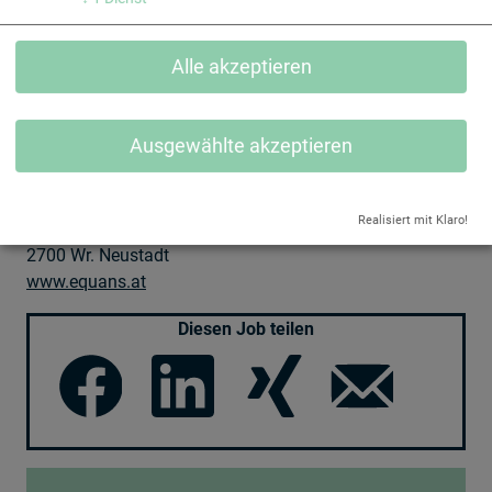
Jetzt bewerben
Alle akzeptieren
EQUANS Gebäudetechnik GmbH
Leberstraße 120, 1110 Wien
Ausgewählte akzeptieren
www.equans.at
EQUANS Gebäudetechnik GmbH
Realisiert mit Klaro!
Viktor-Kaplan-Straße 2, Bauteil E, Eingang West, 1. OG,
2700 Wr. Neustadt
www.equans.at
Diesen Job teilen