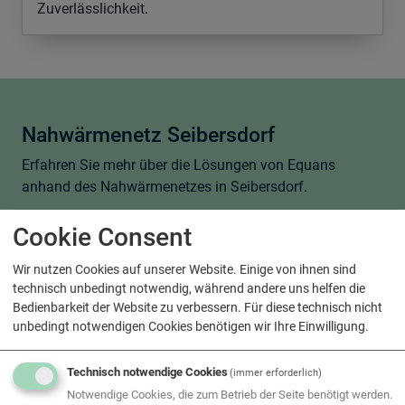
Zuverlässlichkeit.
Nahwärmenetz Seibersdorf
Erfahren Sie mehr über die Lösungen von Equans
anhand des Nahwärmenetzes in Seibersdorf.
Unsere Lösungen:
Cookie Consent
100% regionales Waldhackgut
Wir nutzen Cookies auf unserer Website. Einige von ihnen sind
1,2 MW Biomassekessel
technisch unbedingt notwendig, während andere uns helfen die
Photovoltaikanlage
Bedienbarkeit der Website zu verbessern. Für diese technisch nicht
Pufferspeicher
unbedingt notwendigen Cookies benötigen wir Ihre Einwilligung.
3.500 MWh Wärme / Jahr
110 Haushalte & Gewerbekunden
Technisch notwendige Cookies
(immer erforderlich)
Notwendige Cookies, die zum Betrieb der Seite benötigt werden.