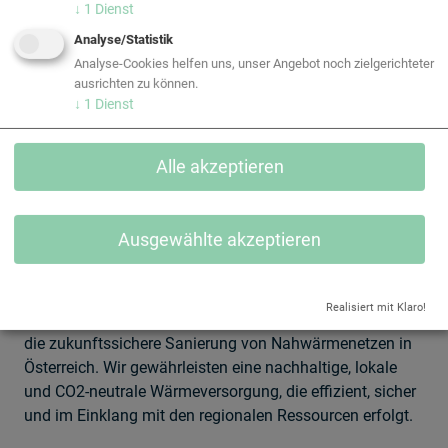
↓
1
Dienst
Analyse/Statistik
Analyse-Cookies helfen uns, unser Angebot noch zielgerichteter
ausrichten zu können.
↓
1
Dienst
Alle akzeptieren
Ausgewählte akzeptieren
Realisiert mit Klaro!
Equans steht für den verantwortungsvollen Umbau und
die zukunftssichere Sanierung von Nahwärmenetzen in
Österreich. Wir gewährleisten eine nachhaltige, lokale
und CO2-neutrale Wärmeversorgung, die effizient, sicher
und im Einklang mit den regionalen Ressourcen erfolgt.