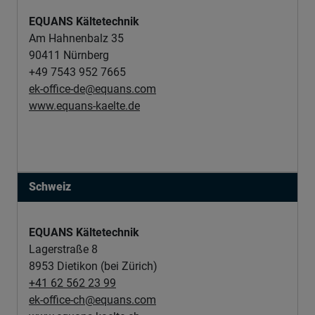
EQUANS Kältetechnik
Am Hahnenbalz 35
90411 Nürnberg
+49 7543 952 7665
ek-office-de@equans.com
www.equans-kaelte.de
Schweiz
EQUANS Kältetechnik
Lagerstraße 8
8953 Dietikon (bei Zürich)
+41 62 562 23 99
ek-office-ch@equans.com