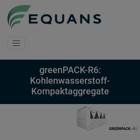
Skip to main content
greenPACK-R6:
Kohlenwasserstoff-
Kompaktaggregate