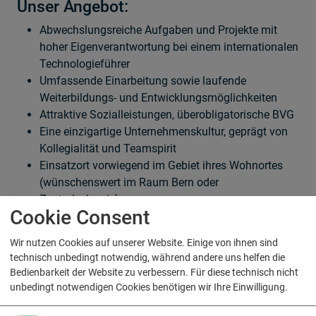
Unser Angebot:
Abwechslungsreiche Aufgaben und Projekte mit
hoher Eigenverantwortung bei einem internationalen
Technologieführer
Umfassende Einarbeitung sowie laufende
Weiterbildungs- und Entwicklungsmöglichkeiten
Attraktive Sozialleistungen, überobligatorische BVG
Eine einzigartige Unternehmenskultur, geprägt von
Kollegialität und Teamspirit
Einsatzort vorwiegend im Gebiet ihres Wohnortes
(wünschenswert im Raum Bern oder
Zentralschweiz)
Cookie Consent
Wollen auch Sie in einem innovativen Team
Wir nutzen Cookies auf unserer Website. Einige von ihnen sind
mitgestalten?
technisch unbedingt notwendig, während andere uns helfen die
Dann laden Sie direkt hier Ihre aussagekräftigen
Bedienbarkeit der Website zu verbessern. Für diese technisch nicht
Bewerbungsunterlagen hoch.
unbedingt notwendigen Cookies benötigen wir Ihre Einwilligung.
Wir freuen uns auf Ihre
Bewerbung!