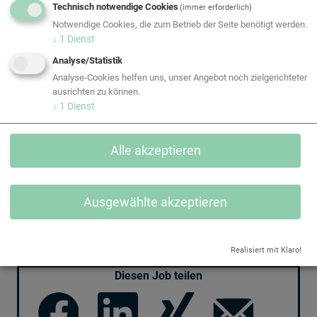
Technisch notwendige Cookies
(immer erforderlich)
Notwendige Cookies, die zum Betrieb der Seite benötigt werden.
↓
1
Dienst
Jetzt bewerben
Analyse/Statistik
Analyse-Cookies helfen uns, unser Angebot noch zielgerichteter
EQUANS Kältetechnik GmbH
ausrichten zu können.
Lagerstrasse 8, CH-8953 Dietikon (bei Zürich)
↓
1
Dienst
www.equans-kaelte.ch/
EQUANS Kältetechnik GmbH
Alle akzeptieren
Moserstrasse 21, CH-3421 Lyssach (bei Bern)
www.equans-kaelte.ch/
Ausgewählte akzeptieren
EQUANS Kältetechnik GmbH
Aspstraße 11, CH-8472 Seuzach
www.equans-kaelte.ch/
Realisiert mit Klaro!
Diesen Job teilen