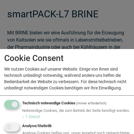
smartPACK-L7 BRINE
Mit BRINE bieten wir eine Ausführung für die Erzeugung
von Kaltsolen wie sie oftmals in Lebensmittelbetrieben,
der Pharmaindustrie oder auch bei Kühlhäusern in der
Logistik zum Einsatz kommt. Mit Austrittstemperaturen
Cookie Consent
bis -8°C kann der Flüssigkeitskühler auch optimal für
den Betrieb von Eisspeichersystemen zur Speicherung
Wir nutzen Cookies auf unserer Website. Einige von ihnen sind
von Sonnenstrom eingesetzt werden.
technisch unbedingt notwendig, während andere uns helfen die
Bedienbarkeit der Website zu verbessern. Für diese technisch nicht
Die Variabilität in Temperatur und Leistung machen aus
unbedingt notwendigen Cookies benötigen wir Ihre Einwilligung.
der Baureihe BRINE einen hocheffizienten
Kaltsoleerzeuger der mit zerlegbaren,
Technisch notwendige Cookies
(immer erforderlich)
kassettengeschweißten Wärmetauschern auch die
Notwendige Cookies, die zum Betrieb der Seite benötigt werden.
Möglichkeit von Reinigungsarbeiten zulässt, wie sie bei
↓
1
Dienst
vollverschweißten Systemen am Markt nicht möglich
Analyse/Statistik
sind.
Analyse-Cookies helfen uns, unser Angebot noch zielgerichteter